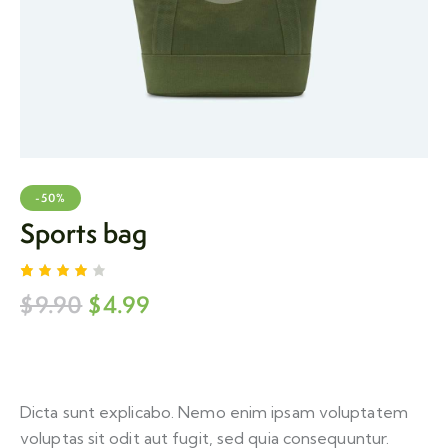
-50%
Sports bag
Rated
1
$
9.90
$
4.99
4.00
out of
5
based
on
custo
mer
rating
Dicta sunt explicabo. Nemo enim ipsam voluptatem
voluptas sit odit aut fugit, sed quia consequuntur.