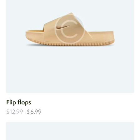
Flip flops
$
12.99
$
6.99