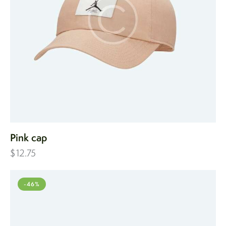
Pink cap
$
12.75
-46%