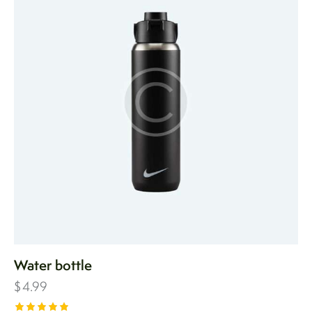
Water bottle
$
4.99